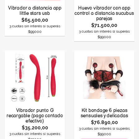
Vibrador a distancia app
Huevo vibrador con app
little stars usb
control a distancia sucubus
parejas
$65.500,00
$71.500,00
3 cuotas sin interés si superás
3 cuotas sin interés si superás
$99000
$99000
Vibrador punto G
Kit bondage 6 piezas
recargable (pago contado
sensuales y delicadas
efectivo)
$76.890,00
$35.200,00
3 cuotas sin interés si superás
3 cuotas sin interés si superás
$99000