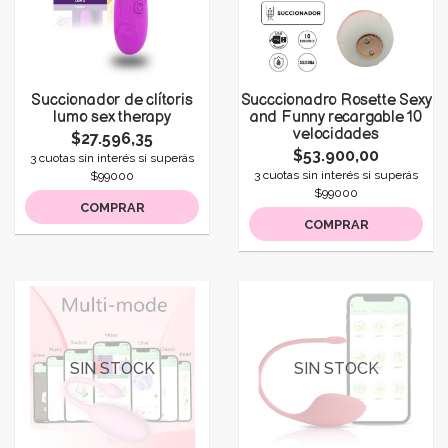
Succionador de clítoris
Succcionadro Rosette Sexy
lumo sex therapy
and Funny recargable 10
velocidades
$27.596,35
$53.900,00
3 cuotas sin interés si superás
3 cuotas sin interés si superás
$99000
$99000
COMPRAR
COMPRAR
SIN STOCK
SIN STOCK