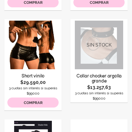
COMPRAR
COMPRAR
SIN STOCK
Short vinilo
Collar chocker argolla
grande
$29.590,00
$13.257,63
3 cuotas sin interés si superás
3 cuotas sin interés si superás
$99000
$99000
COMPRAR