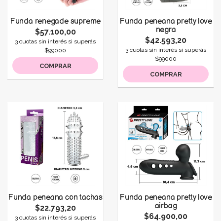
Funda renegade supreme
Funda peneana pretty love
negra
$57.100,00
$42.593,20
3 cuotas sin interés si superás
3 cuotas sin interés si superás
$99000
$99000
COMPRAR
COMPRAR
Funda peneana con tachas
Funda peneana pretty love
airbag
$22.793,20
$64.900,00
3 cuotas sin interés si superás