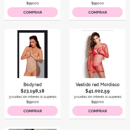
$99000
$99000
COMPRAR
COMPRAR
Body red
Vestido red Mordisco
$23.198,18
$41.002,59
3 cuotas sin interés si superás
3 cuotas sin interés si superás
$99000
$99000
COMPRAR
COMPRAR