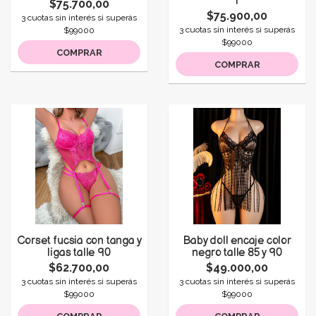
l
$75.700,00
$75.900,00
3 cuotas sin interés si superás
3 cuotas sin interés si superás
$99000
$99000
COMPRAR
COMPRAR
Corset fucsia con tanga y
Baby doll encaje color
ligas talle 90
negro talle 85 y 90
$62.700,00
$49.000,00
3 cuotas sin interés si superás
3 cuotas sin interés si superás
$99000
$99000