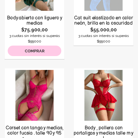
Body abierto con liguero y
Cat suit elastizado en color
medias
neón, brilla en la oscuridad
$75.900,00
$55.000,00
3 cuotas sin interés si superás
3 cuotas sin interés si superás
$99000
$99000
COMPRAR
Corset con tanga y medias,
Body , pollera con
color fucsia . talle 90 y 95
portaligas y medias talle m y