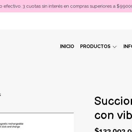
 efectivo. 3 cuotas sin interés en compras superiores a $990
INICIO
PRODUCTOS
IN
s
Succio
con vi
$123.093,