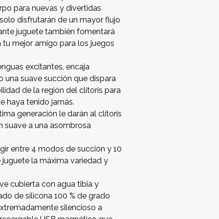
rpo para nuevas y divertidas
solo disfrutarán de un mayor flujo
legante juguete también fomentará
en tu mejor amigo para los juegos
enguas excitantes, encaja
do una suave succión que dispara
lidad de la región del clítoris para
e haya tenido jamás.
ma generación le darán al clítoris
ión suave a una asombrosa
gir entre 4 modos de succión y 10
e juguete la máxima variedad y
ve cubierta con agua tibia y
icado de silicona 100 % de grado
 extremadamente silencioso a