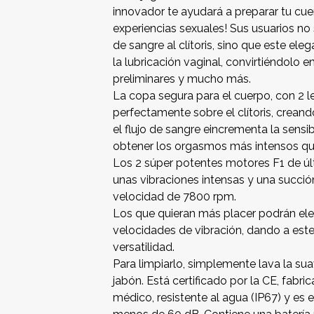
innovador te ayudará a preparar tu cue
experiencias sexuales! Sus usuarios no 
de sangre al clítoris, sino que este e
la lubricación vaginal, convirtiéndolo 
preliminares y mucho más.
La copa segura para el cuerpo, con 2 l
perfectamente sobre el clítoris, crean
el flujo de sangre eincrementa la sensibi
obtener los orgasmos más intensos qu
Los 2 súper potentes motores F1 de últi
unas vibraciones intensas y una succ
velocidad de 7800 rpm.
Los que quieran más placer podrán ele
velocidades de vibración, dando a est
versatilidad.
Para limpiarlo, simplemente lava la sua
jabón. Está certificado por la CE, fabr
médico, resistente al agua (IP67) y es