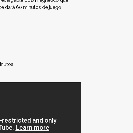
 recargable USB magnético que
e dará 60 minutos de juego
!
minutos