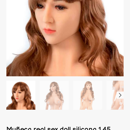
Muñeca real sex doll silicona 1.45