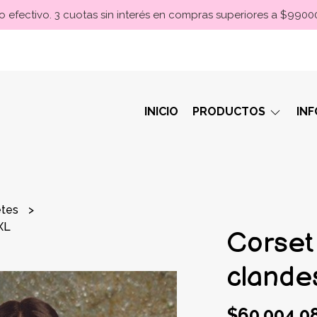
 efectivo. 3 cuotas sin interés en compras superiores a $990
INICIO
PRODUCTOS
IN
etes
XL
Corset
clandes
$60.004,0