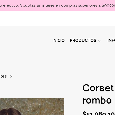
 efectivo. 3 cuotas sin interés en compras superiores a $990
INICIO
PRODUCTOS
IN
etes
0
Corset
rombo 
$51.089,10