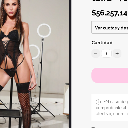
$56.257,14
Ver cuotas y de
Cantidad
1
EN caso de p
comprobante al 
efectivo, coordi