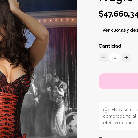
$47.660,3
Ver cuotas y de
Cantidad
1
EN caso de p
comprobante al 
efectivo, coordi