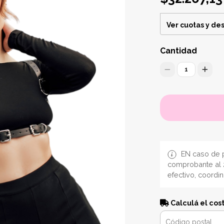
Ver cuotas y de
Cantidad
1
EN caso de p
comprobante al 
efectivo, coordi
Calculá el cos