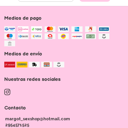
Medios de pago
Medios de envío
Nuestras redes sociales
Contacto
margot_sexshop@hotmail.com
2954571525