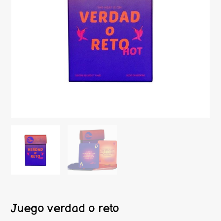
Juego verdad o reto