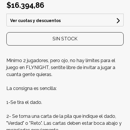
$16.394,86
Ver cuotas y descuentos
SIN STOCK
Minimo 2 jugadores, pero ojo, no hay límites para el
juego en FLYNIGHT, sentite libre de invitar a jugar a
cuanta gente quieras.
La consigna es sencilla:
1-Se tira el dado.
2- Se toma una carta de la pila que indique el dado,
"Verdad" o "Reto". Las cartas deben estar boca abajo y