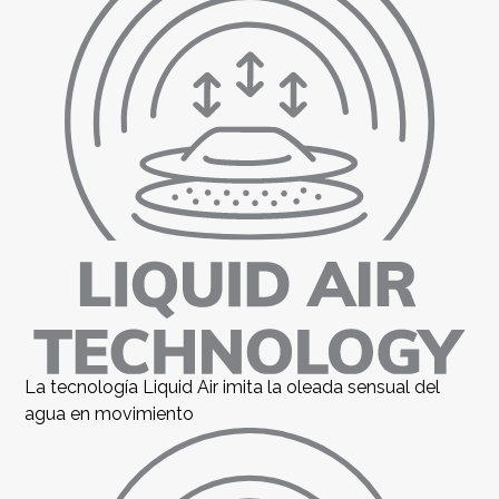
La tecnología Liquid Air imita la oleada sensual del
agua en movimiento