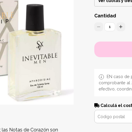
Ver cuotas y de
Cantidad
1
EN caso de p
comprobante al 
efectivo, coordi
Calculá el cos
a; las Notas de Corazón son