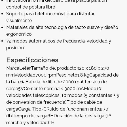
Innovadora forma del carro de la pistola para un
control de postura libre
Soporte para teléfono móvil para disfrutar
visualmente
Materiales de alta tecnología de tacto suave y diseño
ergonómico
72 modos automáticos de frecuencia, velocidad y
posición
Especificaciones
MarcaLetenTamaño del producto320 x 180 x 270
mmVelocidad7000 rpmPeso neto1,8 kgCapacidad de
la bateríaBatería de litio de 2000 mahTensión de
carga5VCorriente nominal≤ 3000 mAModo10
velocidades telescópicas, 10 modos (5 constantes + 5
de conversión de frecuencia)Tipo de cable de
cargaCarga Tipo-CRuido de funcionamiento≤ 70
dbTiempo de carga6HDuración de la descarga (1ª
marcha y velocidad)1H