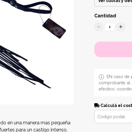
Ver cuotas y de
Cantidad
1
EN caso de p
comprobante al 
efectivo, coordi
Calculá el cos
onado en una manera mas pequeña
fuertes para un castigo intenso.