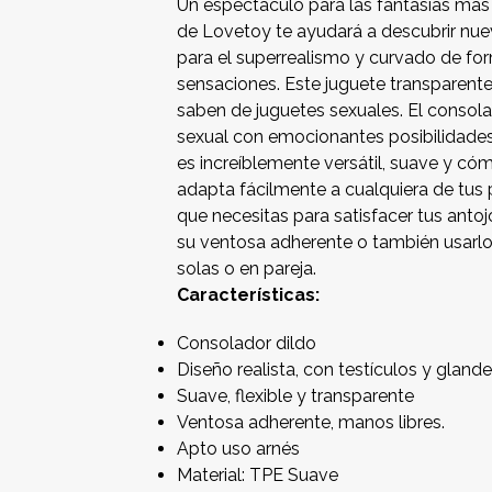
Un espectáculo para las fantasías más e
de Lovetoy te ayudará a descubrir nue
para el superrealismo y curvado de fo
sensaciones. Este juguete transparente
saben de juguetes sexuales. El consolad
sexual con emocionantes posibilidades y
es increíblemente versátil, suave y có
adapta fácilmente a cualquiera de tus p
que necesitas para satisfacer tus anto
su ventosa adherente o también usarlo
solas o en pareja.
Características:
Consolador dildo
Diseño realista, con testículos y gland
Suave, flexible y transparente
Ventosa adherente, manos libres.
Apto uso arnés
Material: TPE Suave