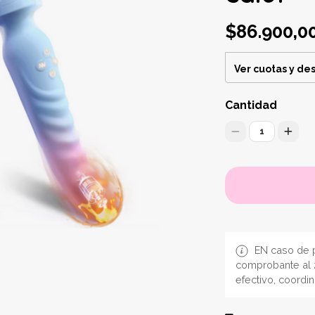
$86.900,0
Ver cuotas y de
Cantidad
1
EN caso de p
comprobante al 
efectivo, coordi