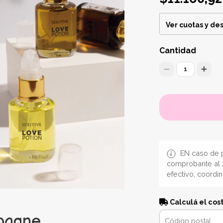
Ver cuotas y de
Cantidad
1
EN caso de p
comprobante al 
efectivo, coordi
Calculá el cos
mpagne